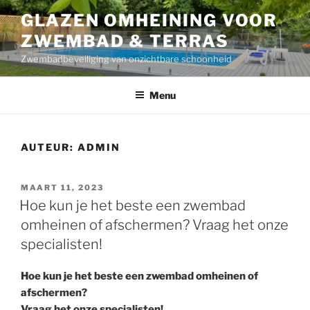
Naar
GLAZEN OMHEINING VOOR
de
ZWEMBAD & TERRAS
inhoud
springen
Zwembadbeveiliging van onzichtbare schoonheid
Menu
AUTEUR:
ADMIN
GEPLAATST
MAART 11, 2023
OP
Hoe kun je het beste een zwembad
omheinen of afschermen? Vraag het onze
specialisten!
Hoe kun je het beste een zwembad omheinen of
afschermen?
Vraag het onze specialisten!