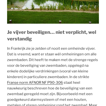
onze
specialisten!”
Je vijver beveiligen… niet verplicht, wel
verstandig
In Frankrijk zie je zelden of nooit een omheinde vijver.
Dat is vreemd, want er staan wél omheiningen om alle
zwembaden. Dit heeft te maken met de strenge regels
voor de beveiliging van zwembaden, opgelegd na
enkele dodelijke verdrinkingen (vooral van kleine
kinderen) in particuliere zwembaden. In de strikte
Franse norm AFNOR NF P90-306
staat heel
nauwkeurig beschreven hoe de beveiliging van een
zwembad geregeld moet zijn. Bijvoorbeeld met een
goedgekeurd alarmsysteem of met een houten,
metalen of glazen omheining rond het zwembad. Maar