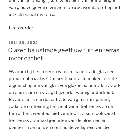
een van de belangrijkste voordelen van omheiningen
van glas: ze geven u vrij zicht op uw zwembad, of op het
uitzicht vanaf uw terras.
“Foto’s
Lees verder
van
glazen
GEPLAATST
JULI 20, 2022
OP
omheiningen
Glazen balustrade geeft uw tuin en terras
en
meer cachet
balustrades
van
Waarom bij het creëren van een balustrade glas een
glas”
prima materiaal is? Dat heeft vooral te maken met de
eigenschappen van glas. Een glazen balustrade is sterk
en duurzaam en vraagt bijzonder weinig onderhoud.
Bovendien is een balustrade van glas transparant,
zodat de omheining het zicht vanaf het terras op de
tuin of het zwembad niet verstoort. U kunt ook vanaf
het terras optimaal genieten van de bloemen en
planten in de tuin, en continu de veiligheid van de