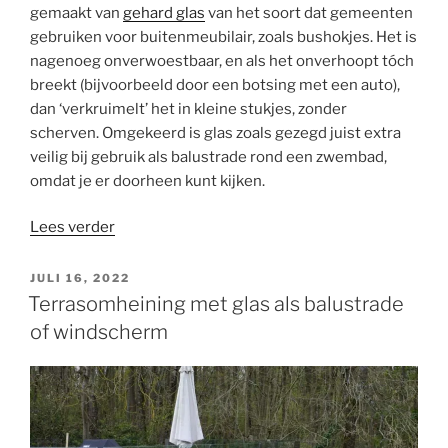
gemaakt van
gehard glas
van het soort dat gemeenten
gebruiken voor buitenmeubilair, zoals bushokjes. Het is
nagenoeg onverwoestbaar, en als het onverhoopt tóch
breekt (bijvoorbeeld door een botsing met een auto),
dan ‘verkruimelt’ het in kleine stukjes, zonder
scherven. Omgekeerd is glas zoals gezegd juist extra
veilig bij gebruik als balustrade rond een zwembad,
omdat je er doorheen kunt kijken.
“Glazen
Lees verder
balustrade
geeft
GEPLAATST
JULI 16, 2022
OP
uw
Terrasomheining met glas als balustrade
tuin
of windscherm
en
terras
meer
cachet”