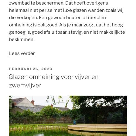
zwembad te beschermen. Dat hoeft overigens
helemaal niet per se met luxe glazen wanden zoals wij
die verkopen. Een gewoon houten of metalen
omheining is ook goed. Als je maar zorgt dat het hoog
genoeg is, goed afsluitbaar, stevig, en niet makkelijk te
beklimmen.
“Hoe
Lees verder
kun
je
GEPLAATST
FEBRUARI 26, 2023
OP
het
Glazen omheining voor vijver en
beste
zwemvijver
een
zwembad
omheinen
of
afschermen?
Vraag
het