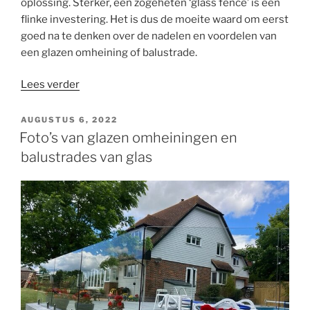
oplossing. Sterker, een zogeheten ‘glass fence’ is een
flinke investering. Het is dus de moeite waard om eerst
goed na te denken over de nadelen en voordelen van
een glazen omheining of balustrade.
“Glazen
Lees verder
omheining
–
GEPLAATST
AUGUSTUS 6, 2022
OP
voordelen
Foto’s van glazen omheiningen en
en
balustrades van glas
nadelen”