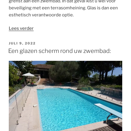
grenst aan een zwembad. In dat geval kist u wél voor
beveiliging met een terrasomheining. Glas is dan een
esthetisch verantwoorde optie.
“Terrasomheining
Lees verder
met
glas
GEPLAATST
JULI 9, 2022
OP
als
Een glazen scherm rond uw zwembad:
balustrade
of
windscherm”