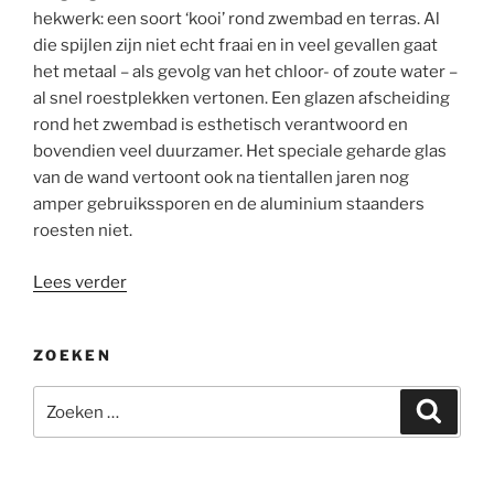
hekwerk: een soort ‘kooi’ rond zwembad en terras. Al
die spijlen zijn niet echt fraai en in veel gevallen gaat
het metaal – als gevolg van het chloor- of zoute water –
al snel roestplekken vertonen. Een glazen afscheiding
rond het zwembad is esthetisch verantwoord en
bovendien veel duurzamer. Het speciale geharde glas
van de wand vertoont ook na tientallen jaren nog
amper gebruikssporen en de aluminium staanders
roesten niet.
“Een
Lees verder
glazen
scherm
ZOEKEN
rond
uw
Zoeken
Zoeke
zwembad:”
naar: