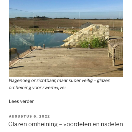
Nagenoeg onzichtbaar, maar super veilig – glazen
omheining voor zwemvijver
“Glazen
Lees verder
omheining
voor
GEPLAATST
AUGUSTUS 6, 2022
OP
vijver
Glazen omheining – voordelen en nadelen
en