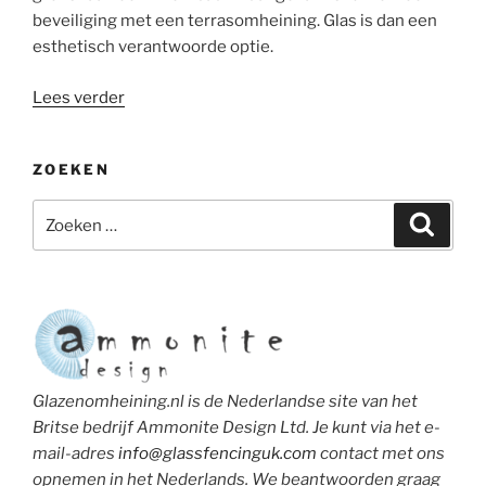
beveiliging met een terrasomheining. Glas is dan een
esthetisch verantwoorde optie.
“Terrasomheining
Lees verder
met
glas
ZOEKEN
als
balustrade
Zoeken
Zoeke
of
naar:
windscherm”
Glazenomheining.nl is de Nederlandse site van het
Britse bedrijf Ammonite Design Ltd. Je kunt via het e-
mail-adres
info@glassfencinguk.com
contact met ons
opnemen in het Nederlands. We beantwoorden graag