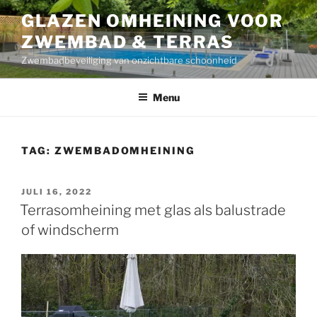
Naar
GLAZEN OMHEINING VOOR
de
ZWEMBAD & TERRAS
inhoud
springen
Zwembadbeveiliging van onzichtbare schoonheid
Menu
TAG:
ZWEMBADOMHEINING
GEPLAATST
JULI 16, 2022
OP
Terrasomheining met glas als balustrade
of windscherm